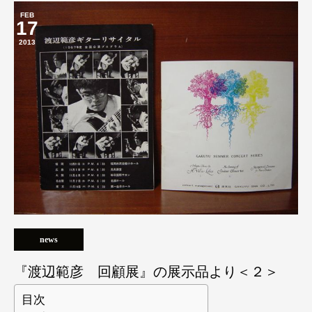
FEB
17
2013
news
『渡辺範彦 回顧展』の展示品より＜２＞
目次