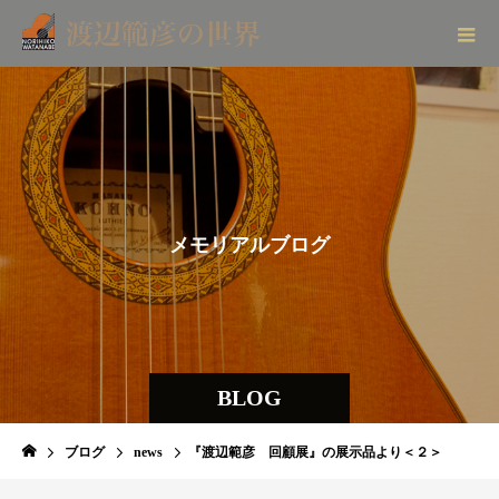
メ
モ
リ
ア
ル
ブ
ロ
グ
BLOG
ブログ
news
『渡辺範彦 回顧展』の展示品より＜２＞