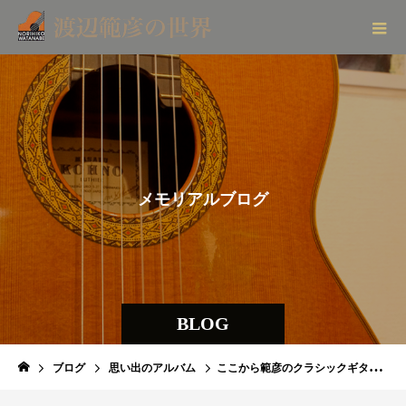
メ
モ
リ
ア
ル
ブ
ロ
グ
BLOG
ブログ
思い出のアルバム
ここから範彦のクラシックギターの勉強が始まりました。