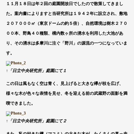
１１月１８日は年２回の庭園開放日でしたので散策してきまし
た。案内書によりますと当研究所は１９４２年に設立され、敷地
２０７０００㎡（東京ドームの約５倍）、自然環境は樹木２７０
００本、野鳥４０種類、構内数ヶ所の湧水を利用した大池があ
り、その湧水は多摩川に注ぐ「野川」の源流の一つになっていま
す。
↑「日立中央研究所」庭園にて１
この日は風もなく空は青く、見上げると大きな欅が枝を広げ、
様々な木が色々な表情を見せ、冬を迎える前の武蔵野の面影を満
喫できました。
↑「日立中央研究所」庭園にて２
また、私の好きな檀（マユミ）の大きな木が、たくさんの真っ赤