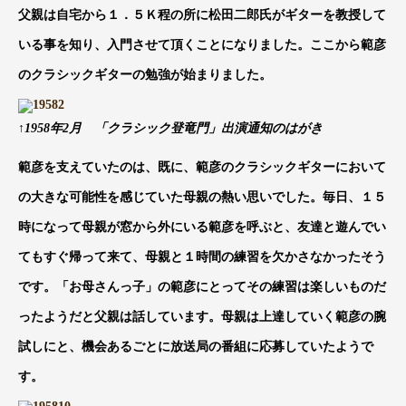
父親は自宅から１．５Ｋ程の所に松田二郎氏がギターを教授して
いる事を知り、入門させて頂くことになりました。ここから範彦
のクラシックギターの勉強が始まりました。
↑1958年2月 「クラシック登竜門」出演通知のはがき
範彦を支えていたのは、既に、範彦のクラシックギターにおいて
の大きな可能性を感じていた母親の熱い思いでした。毎日、１５
時になって母親が窓から外にいる範彦を呼ぶと、友達と遊んでい
てもすぐ帰って来て、母親と１時間の練習を欠かさなかったそう
です。「お母さんっ子」の範彦にとってその練習は楽しいものだ
ったようだと父親は話しています。母親は上達していく範彦の腕
試しにと、機会あるごとに放送局の番組に応募していたようで
す。