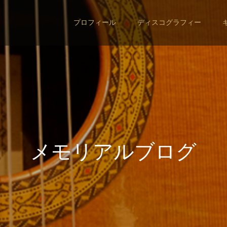
プロフィール
ディスコグラフィー
メ
モ
リ
ア
ル
ブ
ロ
グ