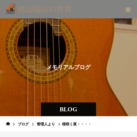
メ
モ
リ
ア
ル
ブ
ロ
グ
BLOG
ブログ
管理人より
桜咲く夜・・・・