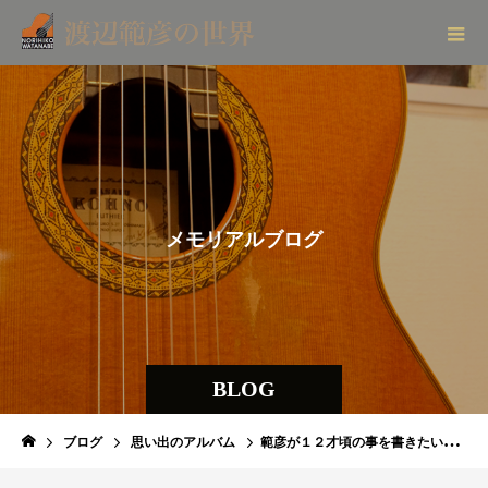
メ
モ
リ
ア
ル
ブ
ロ
グ
BLOG
ブログ
思い出のアルバム
範彦が１２才頃の事を書きたいと思います。