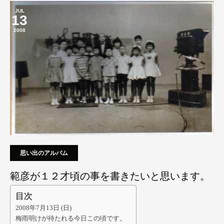
JUL
13
2008
思い出のアルバム
範彦が１２才頃の事を書きたいと思います。
目次
2008年7月13日 (日)
梅雨明けが待たれる今日この頃です。